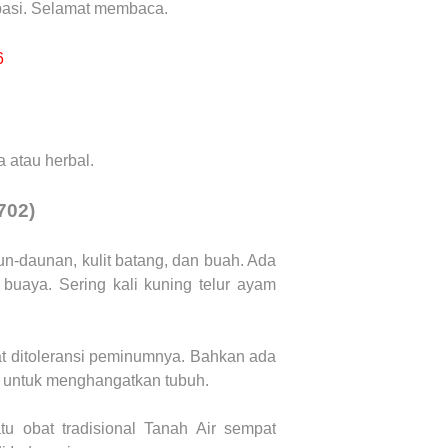
a-basi. Selamat membaca.
6
 atau herbal.
702)
un-daunan, kulit batang, dan buah. Ada
buaya. Sering kali kuning telur ayam
at ditoleransi peminumnya. Bahkan ada
i untuk menghangatkan tubuh.
u obat tradisional Tanah Air sempat