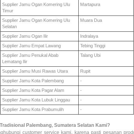
Supplier Jamu
Ogan Komering Ulu
Martapura
Timur
Supplier Jamu
Ogan Komering Ulu
Muara Dua
Selatan
Supplier Jamu
Ogan Ilir
Indralaya
Supplier Jamu
Empat Lawang
Tebing Tinggi
Supplier Jamu
Penukal Abab
Talang Ubi
Lematang Ilir
Supplier Jamu
Musi Rawas Utara
Rupit
Supplier Jamu
Kota Palembang
-
Supplier Jamu
Kota Pagar Alam
-
Supplier Jamu
Kota Lubuk Linggau
-
Supplier Jamu
Kota Prabumulih
-
radisional
Palembang, Sumatera Selatan
Kami?
ghubungi customer service kami, karena pasti pesanan prod