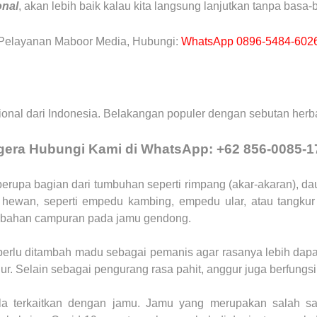
onal
, akan lebih baik kalau kita langsung lanjutkan tanpa bas
Pelayanan Maboor Media, Hubungi:
WhatsApp 0896-5484-602
ional dari Indonesia. Belakangan populer dengan sebutan herba
gera Hubungi Kami di WhatsApp: +62 856-0085-1
erupa bagian dari tumbuhan seperti rimpang (akar-akaran), da
ewan, seperti empedu kambing, empedu ular, atau tangkur 
mbahan campuran pada jamu gendong.
perlu ditambah madu sebagai pemanis agar rasanya lebih dap
r. Selain sebagai pengurang rasa pahit, anggur juga berfungs
la terkaitkan dengan jamu. Jamu yang merupakan salah sat