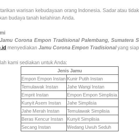
starikan warisan kebudayaan orang Indonesia. Sadar atau tida
akan budaya tanah kelahiran
Anda
.
mi
l Jamu Corona Empon Tradisional
Palembang, Sumatera S
.id
menyediakan
Jamu Corona Empon Tradisional
yang siap
elah kami sediakan untuk Anda:
Jenis Jamu
Empon Empon Instan
Kunir Putih Instan
Temulawak Instan
Jahe Wangi Instan
Emprit Instan
Empon Empon Simplisia
Kunyit Asem Instan
Jahe Simplisia
Jahe Merah Instan
Temulawak Simplisia
Beras Kencur Instan
Kunyit Simplisia
Secang Instan
Wedang Uwuh Seduh