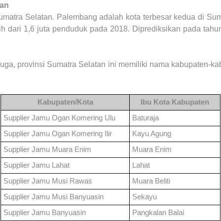
tan
umatra Selatan. Palembang adalah kota terbesar kedua di Su
bih dari 1,6 juta penduduk pada 2018. Diprediksikan pada tah
juga, provinsi Sumatra Selatan ini memiliki nama kabupaten-k
Kabupaten/Kota
Ibu Kota Kabupaten
Supplier Jamu
Ogan Komering Ulu
Baturaja
Supplier Jamu
Ogan Komering Ilir
Kayu Agung
Supplier Jamu
Muara Enim
Muara Enim
Supplier Jamu
Lahat
Lahat
Supplier Jamu
Musi Rawas
Muara Beliti
Supplier Jamu
Musi Banyuasin
Sekayu
Supplier Jamu
Banyuasin
Pangkalan Balai