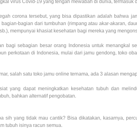
al virus Covid-19 yang tengah mewabah di dunia, termasuk d
egah corona tersebut, yang bisa dipastikan adalah bahwa jam
i bagian-bagian dari tumbuhan (rimpang atau akar-akaran, daun
 dsb.), mempunyai khasiat kesehatan bagi mereka yang mengon
n bagi sebagian besar orang Indonesia untuk menangkal seg
un perkotaan di Indonesia, mulai dari jamu gendong, toko obat
ar, salah satu toko jamu online
ternama
, ada 3 alasan mengap
siat yang dapat meningkatkan kesehatan tubuh dan melindu
buh, bahkan alternatif pengobatan.
a sih yang tidak mau cantik? Bisa dikatakan, kasarnya, per
lam tubuh isinya racun semua.