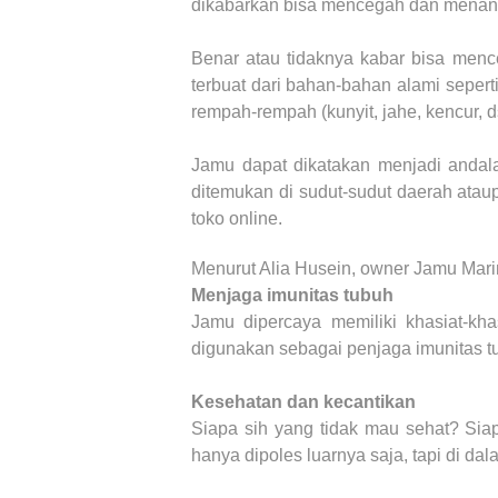
dikabarkan bisa mencegah dan menangk
Benar atau tidaknya kabar bisa menc
terbuat dari bahan-bahan alami sepert
rempah-rempah (kunyit, jahe, kencur,
Jamu dapat dikatakan menjadi andala
ditemukan di sudut-sudut daerah ataup
toko online.
Menurut Alia Husein, owner Jamu Marim
Menjaga imunitas tubuh
Jamu dipercaya memiliki khasiat-kha
digunakan sebagai penjaga imunitas tu
Kesehatan dan kecantikan
Siapa sih yang tidak mau sehat? Siap
hanya dipoles luarnya saja, tapi di da