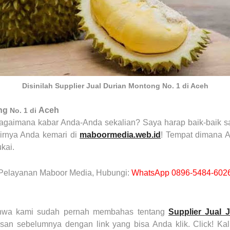
Disinilah Supplier Jual Durian Montong No. 1 di Aceh
ng
Aceh
No. 1 di
gaimana kabar Anda-Anda sekalian? Saya harap baik-baik saj
irnya Anda kemari di
maboormedia.web.id
! Tempat dimana A
kai.
Pelayanan Maboor Media, Hubungi:
WhatsApp 0896-5484-602
bahwa kami sudah pernah membahas tentang
Supplier
Jual 
n sebelumnya dengan link yang bisa Anda klik. Click! Kal