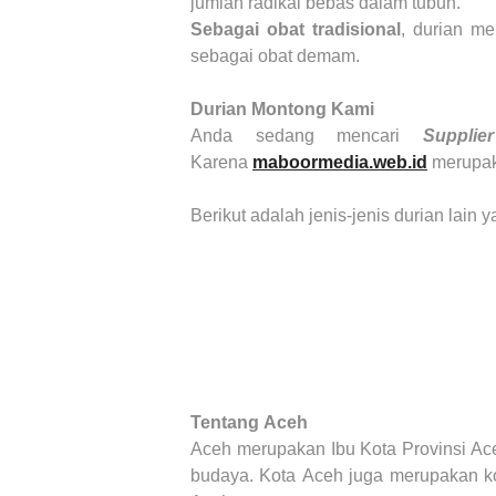
jumlah radikal bebas dalam tubuh.
Sebagai obat tradisional
, durian me
sebagai obat demam.
Durian Montong
Kami
Anda sedang mencari
Suppli
Karena
maboormedia.web.id
merupa
Berikut adalah jenis-jenis durian lain
Tentang
Aceh
Aceh
me
rupakan Ibu Kota Provinsi Ac
budaya. Kota
Aceh
juga merupakan ko