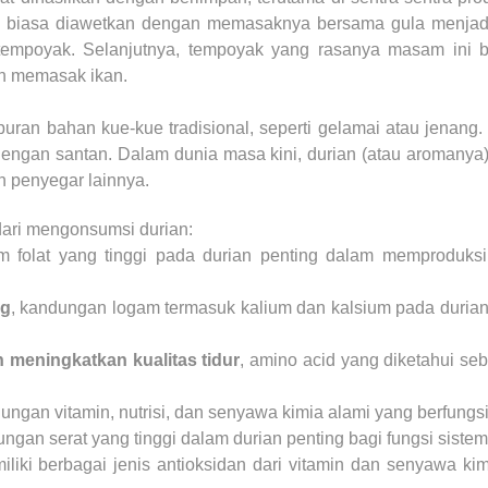
ni biasa diawetkan dengan memasaknya bersama gula menjadi 
tempoyak. Selanjutnya, tempoyak yang rasanya masam ini b
n memasak ikan.
uran bahan kue-kue tradisional, seperti gelamai atau jenang
dengan santan. Dalam dunia masa kini, durian (atau aromany
n penyegar lainnya.
dari mengonsumsi durian:
 folat yang tinggi pada durian penting dalam memproduks
ng
, kandungan logam termasuk kalium dan kalsium pada duria
meningkatkan kualitas tidur
, amino acid yang diketahui se
dungan vitamin, nutrisi, dan senyawa kimia alami yang berfungs
ungan serat yang tinggi dalam durian penting bagi fungsi siste
iliki berbagai jenis antioksidan dari vitamin dan senyawa ki