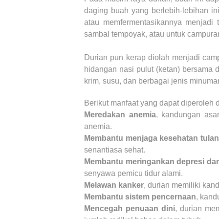
daging buah yang berlebih-lebihan i
atau memfermentasikannya menjadi 
sambal tempoyak, atau untuk campura
Durian pun kerap diolah menjadi camp
hidangan nasi pulut (ketan) bersama 
krim, susu, dan berbagai jenis minuma
Berikut manfaat yang dapat diperoleh 
Meredakan anemia
, kandungan asam
anemia.
Membantu menjaga kesehatan tula
senantiasa sehat.
Membantu meringankan depresi dan 
senyawa pemicu tidur alami.
Melawan kanker
, durian memiliki kan
Membantu sistem pencernaan
, kand
Mencegah penuaan dini
, durian mem