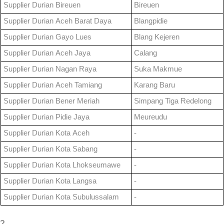
Supplier Durian
Bireuen
Bireuen
Supplier Durian
Aceh Barat Daya
Blangpidie
Supplier Durian
Gayo Lues
Blang Kejeren
Supplier Durian
Aceh Jaya
Calang
Supplier Durian
Nagan Raya
Suka Makmue
Supplier Durian
Aceh Tamiang
Karang Baru
Supplier Durian
Bener Meriah
Simpang Tiga Redelong
Supplier Durian
Pidie Jaya
Meureudu
Supplier Durian
Kota
Aceh
-
Supplier Durian
Kota Sabang
-
Supplier Durian
Kota Lhokseumawe
-
Supplier Durian
Kota Langsa
-
Supplier Durian
Kota Subulussalam
-
?