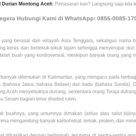
l Durian Montong
Aceh
. Penasaran kan? Langsung saja kita t
egera Hubungi Kami di WhatsApp: 0856-0085-17
 yang berasal dari wilayah Asia Tenggara, sekaligus nama 
yang keras dan berlekuk-lekuk tajam sehingga menyerupai duri
 adalah buah yang kontroversial, meskipun banyak orang yang m
rbanyak ditemukan di Kalimantan, yang mengacu pada berbaga
n (bahasa Jawa, bahasa Betawi) dan kadu (bahasa Sunda). D
ang Aceh menyebutnya duriang, sementara orang Toraja dulia
u Seram bagian timur disebut rulen.
uk buahnya, yang umumnya dimakan (arilus atau salut bijinya
ena mengandung banyak karbohidrat, lemak, protein, dan mine
t dihasilkan dengan berlimpah, terutama di sentra-sentra prod