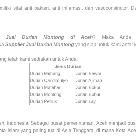
miliki sifat anti bakteri, anti inflamasi, dan vasoconstrictor
er Jual Durian Montong
di Aceh
? Maka Anda d
ka
Supplier Jual Durian Montong
yang siap untuk kami antar 
 yang telah kami sediakan untuk Anda:
Jenis Durian
Durian Mimang
Durian Bawor
Durian Candimulyo
Durian Ajimah
Durian Matahari
Durian Bokor
Durian Montong
Durian Bubur
Durian Petruk
Durian Lay
eh, Indonesia. Sebagai pusat pemerintahan,
Aceh
menjadi pusa
ta Islam yang paling tua di Asia Tenggara, di mana Kota
Ace