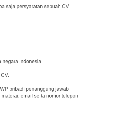
pa saja persyaratan sebuah CV
ga negara Indonesia
 CV.
NPWP pribadi penanggung jawab
aterai, email serta nomor telepon
”