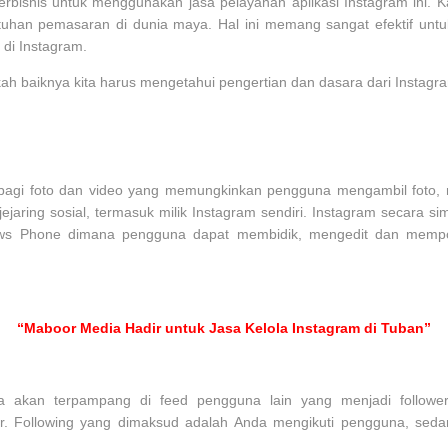
erbisnis untuk menggunakan jasa pelayanan aplikasi Instagram ini. 
uhan pemasaran di dunia maya. Hal ini memang sangat efektif unt
 di Instagram.
baiknya kita harus mengetahui pengertian dan dasara dari Instagram 
agi foto dan video yang memungkinkan pengguna mengambil foto, me
aring sosial, termasuk milik Instagram sendiri. Instagram secara simp
ows Phone dimana pengguna dapat membidik, mengedit dan mempo
“Maboor Media Hadir untuk Jasa Kelola Instagram di Tuban”
ya akan terpampang di feed pengguna lain yang menjadi followe
er. Following yang dimaksud adalah Anda mengikuti pengguna, seda