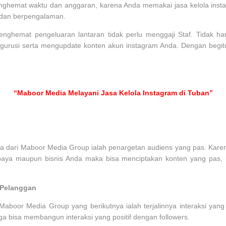
nghemat waktu dan anggaran, karena Anda memakai jasa kelola inst
l dan berpengalaman.
nghemat pengeluaran lantaran tidak perlu menggaji Staf. Tidak h
ngurusi serta mengupdate konten akun instagram Anda. Dengan begitu
“Maboor Media Melayani Jasa Kelola Instagram di Tuban”
a dari Maboor Media Group ialah penargetan audiens yang pas. Kar
paya maupun bisnis Anda maka bisa menciptakan konten yang pas,
n Pelanggan
aboor Media Group yang berikutnya ialah terjalinnya interaksi yang p
ga bisa membangun interaksi yang positif dengan followers.