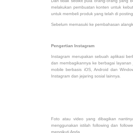
Dan tidak sedikit pula orang-orang yang b
melakukan pembuatan konten untuk kebut
untuk membeli produk yang telah di posting
Sebelum memasuki ke pembahasan alangkah 
Pengertian Instagram
Instagram merupakan sebuah aplikasi berb
dan membagikannya ke berbagai layanan jej
mobile berbasis iOS, Android dan Wind
Instagram dan jejaring sosial lainnya.
Foto atau video yang dibagikan nantin
menggunakan istilah following dan follow
mengikuti Anda.