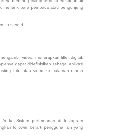
Karena memang cukup terbukti efektif untuk
uk menarik para pembaca atau pengunjung
itu sendiri.
ngambil video, menerapkan filter digital,
lenya dapat didefinisikan sebagai aplikasi
sting foto atau video ke halaman utama
r Anda. Sistem pertemanan di Instagram
ngkan follower berarti pengguna lain yang