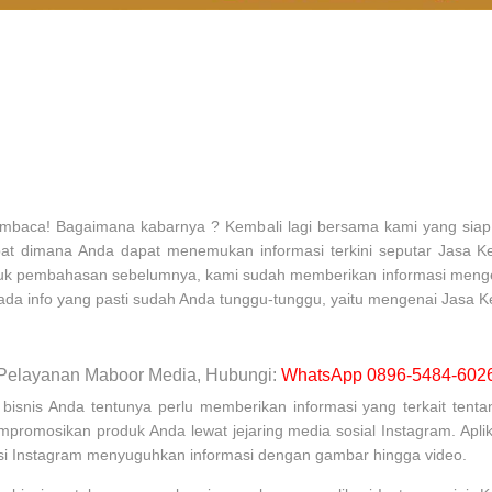
pembaca! Bagaimana kabarnya ? Kembali lagi bersama kami yang sia
pat dimana Anda dapat menemukan informasi terkini seputar Jasa K
Untuk pembahasan sebelumnya, kami sudah memberikan informasi menge
ni, ada info yang pasti sudah Anda tunggu-tunggu, yaitu mengenai Jasa K
Pelayanan Maboor Media, Hubungi:
WhatsApp 0896-5484-602
nis Anda tentunya perlu memberikan informasi yang terkait tentang
promosikan produk Anda lewat jejaring media sosial Instagram. Apli
asi Instagram menyuguhkan informasi dengan gambar hingga video.