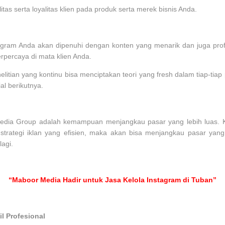
itas serta loyalitas klien pada produk serta merek bisnis Anda.
ram Anda akan dipenuhi dengan konten yang menarik dan juga profes
erpercaya di mata klien Anda.
nelitian yang kontinu bisa menciptakan teori yang fresh dalam tiap-tia
al berikutnya.
edia Group adalah kemampuan menjangkau pasar yang lebih luas.
tegi iklan yang efisien, maka akan bisa menjangkau pasar yang leb
agi.
“Maboor Media Hadir untuk Jasa Kelola Instagram di Tuban”
l Profesional