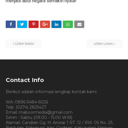
menjadi abdi negara semakin nyata!
LEBIH BARU
LEBIH LAMA
Contact Info
Berikut adalah informasi lengkap kontak kami.
WA: 0896-5484-6026
Telp: (0274) 2825427
Email: maboormedia@gmail.com
Senin - Sabtu (09.00 - 15.00 WIB)
Alamat: Candran Gg. H. Anwar 1 RT. 12 / RW. 05 No. 23,
Bantulan, Sidoarum, Kec. Godean, Kabupaten Sleman,