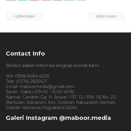
LEBIH BARU
LEBIH LAMA
Contact Info
Berikut adalah informasi lengkap kontak kami.
WA: 0896-5484-6026
Telp: (0274) 2825427
Email: maboormedia@gmail.com
Senin - Sabtu (09.00 - 15.00 WIB)
Alamat: Candran Gg. H. Anwar 1 RT. 12 / RW. 05 No. 23,
Bantulan, Sidoarum, Kec. Godean, Kabupaten Sleman,
Daerah Istimewa Yogyakarta 55264
Galeri Instagram @maboor.media