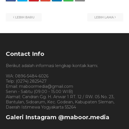
LEBIH BARU
LEBIH LAMA
Contact Info
Berikut adalah informasi lengkap kontak kami.
WA: 0896-5484-6026
Telp: (0274) 2825427
Email: maboormedia@gmail.com
Senin - Sabtu (09.00 - 15.00 WIB)
Alamat: Candran Gg. H. Anwar 1 RT. 12 / RW. 05 No. 23,
Bantulan, Sidoarum, Kec. Godean, Kabupaten Sleman,
Daerah Istimewa Yogyakarta 55264
Galeri Instagram @maboor.media