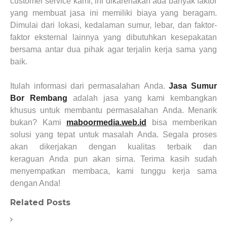
customer service kami, ini dikarenakan ada banyak faktor
yang membuat jasa ini memiliki biaya yang beragam.
Dimulai dari lokasi, kedalaman sumur, lebar, dan faktor-
faktor eksternal lainnya yang dibutuhkan kesepakatan
bersama antar dua pihak agar terjalin kerja sama yang
baik.
Itulah informasi dari permasalahan
Anda
.
Jasa Sumur
Bor Rembang
adalah jasa yang kami kembangkan
khusus untuk membantu permasalahan
Anda
. Menarik
bukan? Kami
maboormedia.web.id
bisa memberikan
solusi yang tepat untuk masalah
Anda
. Segala proses
akan
dikerjakan
dengan kualitas terbaik dan
keraguan
Anda
pun akan sirna.
Terima kasih sudah
menyempatkan membaca, kami tunggu kerja sama
dengan Anda!
Related Posts